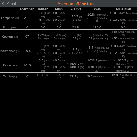
X
Aseman säähistoria
Kiinni
Nykyinen
Tänään
Eilen
Elokuu
2026
Koko ajan
↑ 0.3
↑ 0.0
↑ 10.9
(11:00
(7:00
(2025 Tammikuu
↑ 10.8
(Tammikuu 1)
↑ 10.7
am)
pm)
(7)
1)
Lämpötila
21.8
↓ -13.2
(C)
(Helmikuu
↓ -5.7
↓ 0.0
↓ -8.8
↓ -13.2
(6:00
(7:00
(20)
(2025 Helmikuu
11)
am)
pm)
21)
Sade
0
0.0
0.0
51.8
130.0
0.0
(mm)
↑ 86
(2025 Helmikuu
↑ 0
↑ 0
↑ 86
↑ 86
(7:00 pm)
(7:00 pm)
(20)
(Helmikuu 20)
20)
Kosteus
67
(%)
↓ 0
↓ 0
↓ 57
↓ 57
↓ 57
(7:00 pm)
(7:00 pm)
(19)
(Helmikuu 19)
(2025 Helmikuu
19)
↑ 0.0
↑ 0.0
↑ -3.4
(7:00
(7:00
(2025 Helmikuu
↑ -3.4
(Helmikuu 20)
↑ -3.4
pm)
pm)
(20)
20)
Kastepiste
15.4
↓ -12.3
(C)
(Helmikuu
↓ 0.0
↓ 0.0
↓ -12.3
↓ -12.3
(7:00
(7:00
(20)
(2025 Helmikuu
20)
pm)
pm)
20)
↑ 0.0
↑ 0.0
↑ 1020.7
↑ 1020.7
(7:00
(7:00
(Helmikuu
(2025
↑ 1020.7
pm)
pm)
(19)
19)
Helmikuu 19)
Paine
1013
(hPa)
↓ 0.0
↓ 0.0
↓ 1008.1
↓ 1008.1
↓ 1008.1
(7:00
(7:00
(20)
(Helmikuu
(2025
pm)
pm)
20)
Helmikuu 20)
12.1
0.0
46.0
(2:50
(7:00
(2023 Helmikuu
Tuuli
0
27.1
28.0
(mph)
(17)
(Helmikuu 15)
am)
pm)
12)
12.1
0.0
46.0
(1:00
(7:00
(2023 Helmikuu
Puhuri
0
27.0
28.0
(mph)
(17)
(Helmikuu 15)
am)
pm)
12)