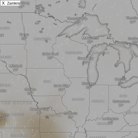
X
Zamknij