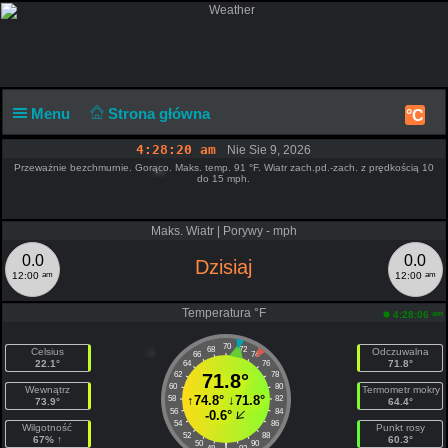
Menu
Strona główna
°C
4:28:20 am
Nie Sie 9, 2026
Przeważnie bezchmurnie. Gorąco. Maks. temp. 91 °F. Wiatr zach.pd.-zach. z prędkością 10
do 15 mph.
Maks. Wiatr | Porywy - mph
0.0
0.0
Dzisiaj
am
am
12:00
12:00
Temperatura °F
am
4:28:06
70
68
72
Celsius
Odczuwalna
66
74
22.1°
71.8°
64
76
62
71.8°
78
60
80
Wewnątrz
Termometr mokry
↑
74.8°
↓
71.8°
58
82
73.9°
64.4°
56
84
-0.6°
54
86
Wilgotność
Punkt rosy
52
88
67% ↑
60.3°
50
90