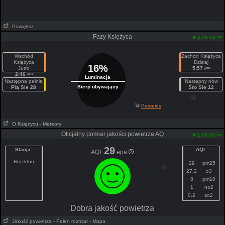
Powiększ
Fazy Księżyca
am
4:28:14
Wschód
Zachód Księżyca
Księżyca
Dzisiaj
16%
pm
Jutro
5:57
am
2:46
Luminacja
Następna pełnia
Następny nów
Sierp ubywający
Pią Sie 28
Śro Sie 12
Perseids
O Księżycu
- Meteory
Oficjalny pomiar jakości powietrza AQ
am
1:00:00
29
Stacja
:
AQI
:
AQI:
epa
Brockton
29
pm25
27.2
o3
8
pm10
1
no2
0.2
so2
Dobra jakość powietrza
Jakość powietrza
- Pełen rozmiar
- Mapa