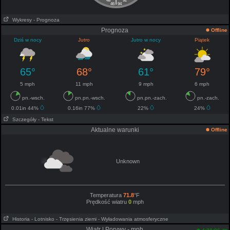
|
48
92
46
94
Wykresy
- Prognoza
Prognoza
Offline
Dziś w nocy
Jutro
Jutro w nocy
Piątek
65°
68°
61°
79°
5 mph
11 mph
9 mph
6 mph
pn.-wsch.
pn.pn.-wsch.
pn.pn.-zach.
pn.-zach.
0.01in 44%
0.16in 77%
22%
24%
Szczegóły
- Tekst
Aktualne warunki
Offline
Unknown
Temperatura
71.8
°F
Prędkość wiatru
0
mph
Historia
- Lotnisko
- Trzęsienia ziemi
- Wyładowania atmosferyczne
Wiatr | Porywy - mph
am