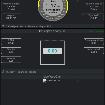
8am
4pm
około
7am
5pm
Wschód Słońca
Zachód Słońca
1
17
am
pm
5:45
6am
h
min
6pm
7:51
Dzisiaj
Dzisiaj
5am
7pm
do wschodu
4am
8pm
Słońca
3am
9pm
Azymut
Wysokość
2am
10pm
54.1° NE
-13.4°
1am
11pm
O Księżycu
- Zorza
- Meteory
- Mapa
- ISS
Dzisiejsze opady - in
am
4:28:06
2026
Ostatnia godzina
22.48
0.00
Sierpień
Natężenie/h
0.00
0.71
0.000
Wczoraj
0.00
Wykresy
- Prognoza
- Radar
Live WebCam