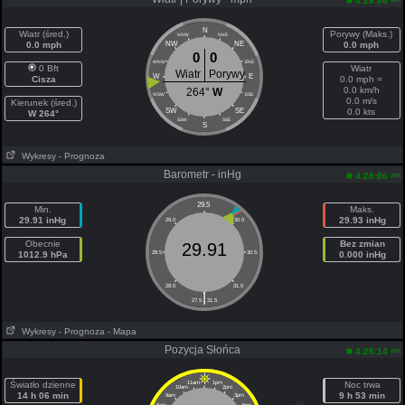
4:28:06
N
Wiatr (śred.)
Porywy (Maks.)
NNW
NNE
0.0 mph
NW
NE
0.0 mph
0
0
WNW
ENE
0 Bft
Wiatr
Wiatr
Porywy
W
E
Cisza
0.0 mph =
0.0 km/h
264°
W
WSW
ESE
0.0 m/s
Kierunek (śred.)
SW
SE
0.0 kts
W 264°
SSW
SSE
S
Wykresy
- Prognoza
Barometr - inHg
am
4:28:06
29.5
Min.
Maks.
29.91 inHg
29.93 inHg
29.0
30.0
Obecnie
Bez zmian
29.91
1012.9 hPa
28.5
30.5
0.000 inHg
28.0
31.0
|
27.5
31.5
Wykresy
- Prognoza
- Mapa
Pozycja Słońca
am
4:28:14
Światło dzienne
11am
1pm
Noc trwa
10am
2pm
14 h 06 min
9 h 53 min
9am
3pm