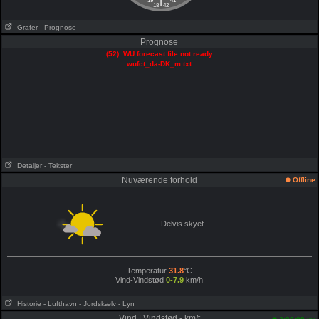
|
19
41
18
42
Grafer
- Prognose
Prognose
(52): WU forecast file not ready
wufct_da-DK_m.txt
Detaljer
- Tekster
Nuværende forhold
Offline
Delvis skyet
Temperatur
31.8
°C
Vind-Vindstød
0-7.9
km/h
Historie
- Lufthavn
- Jordskælv
- Lyn
Vind | Vindstød - km/t
pm