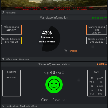
Forstørre
Månefase information
pm
2:09:21
Måneopgang
Månenedgang
pm
11:43
I dag
43%
pm
2:30
Luminans
Næste fuldmåne
Næste nymåne
Tredje kvartal
Fre Aug 28
Ons Aug 12
Perseids
Måne info
- Meteorer
Officiel AQ sensor station
Offline
40
Station
:
AQI
:
AQI:
epa
Brockton
40
pm25
21.6
o3
12
pm10
1
no2
0.2
so2
God luftkvalitet
Luftkvalitet
- Fuld side
- Kort