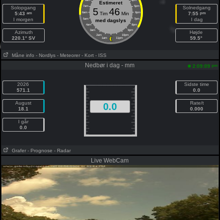
8am
4pm
Estimeret
7am
5pm
Solopgang
Solnedgang
5
46
am
pm
5:43
6am
Tim
Min
6pm
7:55
I morgen
I dag
5am
7pm
med dagslys
4am
8pm
3am
9pm
Azimuth
Højde
2am
10pm
220.1° SV
59.5°
1am
11pm
Måne info
- Nordlys
- Meteorer
- Kort
- ISS
Nedbør i dag - mm
pm
2:09:09
2026
Sidste time
571.1
0.0
August
Rate/t
0.0
18.1
0.000
I går
0.0
Grafer
- Prognose
- Radar
Live WebCam