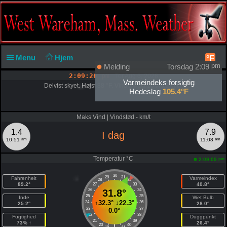
Menu
Hjem
°F
Melding
Torsdag 2:09
pm
2:09:26 pm
Tor Aug 6, 2026
Varmeindeks forsigtig
Delvist skyet. Højst 88 °F. Vind SV på 10 til 15 mil/t.
Hedeslag
105.4°F
Maks Vind | Vindstød - km/t
1.4
7.9
I dag
am
am
10:51
11:08
Temperatur °C
pm
2:09:09
30
29
31
Fahrenheit
Varmeindex
28
32
89.2°
40.8°
27
33
26
31.8°
34
25
35
Inde
Wet Bulb
↑
32.3°
↓
22.3°
24
36
25.2°
28.0°
23
37
0.0°
22
38
Fugtighed
Duggpunkt
21
39
73% ↑
26.4°
20
40