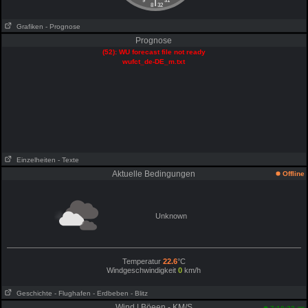
|
9
31
8
32
Grafiken
- Prognose
Prognose
(52): WU forecast file not ready
wufct_de-DE_m.txt
Einzelheiten
- Texte
Aktuelle Bedingungen
Offline
Unknown
Temperatur
22.6
°C
Windgeschwindigkeit
0
km/h
Geschichte
- Flughafen
- Erdbeben
- Blitz
Wind | Böeen - KM/S
am