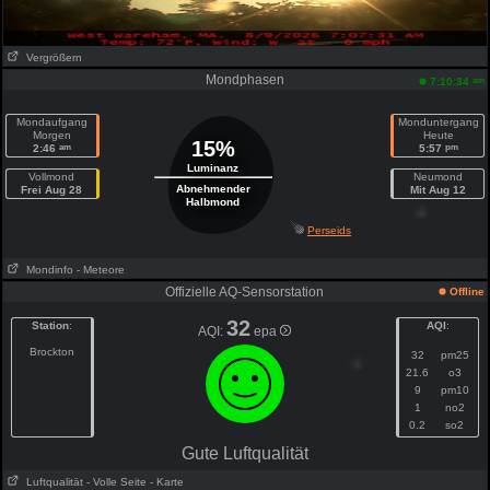
Vergrößern
Mondphasen
am
7:10:34
Mondaufgang
Monduntergang
Morgen
Heute
15%
am
pm
2:46
5:57
Luminanz
Vollmond
Neumond
Abnehmender
Frei Aug 28
Mit Aug 12
Halbmond
Perseids
Mondinfo
- Meteore
Offizielle AQ-Sensorstation
Offline
32
Station
:
AQI
:
AQI:
epa
Brockton
32
pm25
21.6
o3
9
pm10
1
no2
0.2
so2
Gute Luftqualität
Luftqualität
- Volle Seite
- Karte