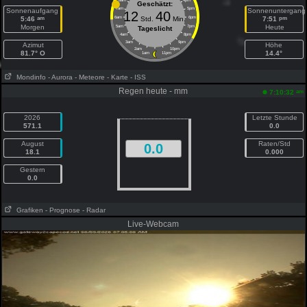
8am
4pm
Geschätzt:
7am
5pm
Sonnenaufgang
Sonnenuntergang
12
40
am
pm
5:46
6am
Std.
Min.
6pm
7:51
Morgen
Heute
5am
7pm
Tageslicht
4am
8pm
3am
9pm
Azimut
Höhe
2am
10pm
81.7° O
14.4°
1am
11pm
Mondinfo
- Aurora
- Meteore
- Karte
- ISS
Regen heute - mm
am
7:10:32
2026
Letzte Stunde
571.1
0.0
August
Raten/Std
0.0
18.1
0.000
Gestern
0.0
Grafiken
- Prognose
- Radar
Live-Webcam