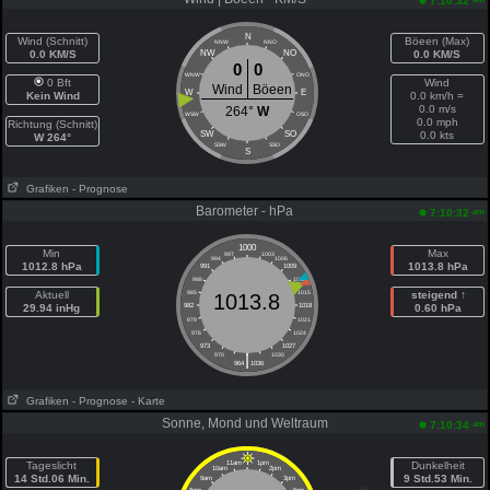
7:10:32
N
Wind (Schnitt)
Böeen (Max)
NNW
NNO
0.0 KM/S
NW
NO
0.0 KM/S
0
0
WNW
ONO
0 Bft
Wind
Wind
Böeen
W
E
Kein Wind
0.0 km/h =
0.0 m/s
264°
W
WSW
OSO
0.0 mph
Richtung (Schnitt)
SW
SO
0.0 kts
W 264°
SSW
SSO
S
Grafiken
- Prognose
Barometer - hPa
am
7:10:32
1000
Min
Max
997
1003
994
1006
1012.8 hPa
1013.8 hPa
991
1009
988
1012
Aktuell
985
1015
steigend ↑
1013.8
29.94 inHg
982
1018
0.60 hPa
979
1021
976
1024
973
1027
|
970
1030
964
1036
Grafiken
- Prognose
- Karte
Sonne, Mond und Weltraum
am
7:10:34
Tageslicht
11am
1pm
Dunkelheit
10am
2pm
14 Std.06 Min.
9 Std.53 Min.
9am
3pm