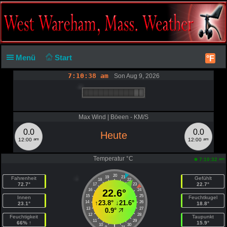
Menü
Start
°F
7:10:38 am
Son Aug 9, 2026
Max Wind | Böeen - KM/S
0.0
0.0
Heute
am
am
12:00
12:00
Temperatur °C
am
7:10:32
20
19
21
Fahrenheit
Gefühlt
18
22
72.7°
22.7°
17
23
16
22.6°
24
15
25
Innen
Feuchtkugel
↑
23.8°
↓
21.6°
14
26
23.1°
18.8°
13
27
0.9°
12
28
Feuchtigkeit
Taupunkt
11
29
66% ↑
15.9°
10
30