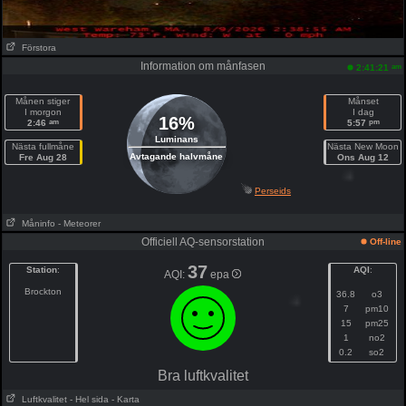
Förstora
Information om månfasen
am
2:41:21
Månen stiger
Månset
I morgon
I dag
16%
am
pm
2:46
5:57
Luminans
Nästa fullmåne
Nästa New Moon
Avtagande halvmåne
Fre Aug 28
Ons Aug 12
Perseids
Måninfo
- Meteorer
Officiell AQ-sensorstation
Off-line
37
Station
:
AQI
:
AQI:
epa
Brockton
36.8
o3
7
pm10
15
pm25
1
no2
0.2
so2
Bra luftkvalitet
Luftkvalitet
- Hel sida
- Karta