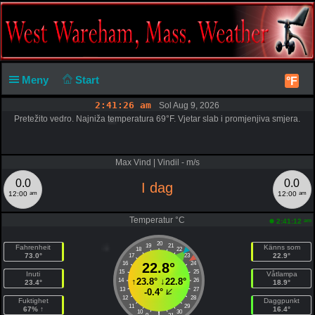
Meny
Start
°F
2:41:26 am
Sol Aug 9, 2026
Pretežito vedro. Najniža temperatura 69°F. Vjetar slab i promjenjiva smjera.
Max Vind | Vindil - m/s
0.0
0.0
I dag
am
am
12:00
12:00
Temperatur °C
am
2:41:12
20
19
21
Fahrenheit
Känns som
18
22
73.0°
22.9°
17
23
16
22.8°
24
15
25
Inuti
Våtlampa
↑
23.8°
↓
22.8°
14
26
23.4°
18.9°
13
27
-0.4°
12
28
Fuktighet
Daggpunkt
11
29
67% ↑
16.4°
10
30