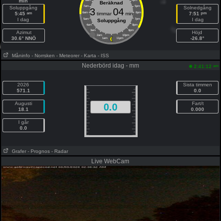
min
8am
4pm
Beräknad
7am
5pm
Soluppgång
Solnedgång
3
04
am
pm
5:45
6am
timmar
min
6pm
7:51
I dag
I dag
5am
7pm
Soluppgång
4am
8pm
3am
9pm
Azimut
Höjd
2am
10pm
30.6° NNÖ
-26.8°
1am
11pm
Måninfo
- Norrsken
- Meteorer
- Karta
- ISS
Nederbörd idag - mm
am
2:41:12
2026
Sista timmen
571.1
0.0
Augusti
Fart/t
0.0
18.1
0.000
I går
0.0
Grafer
- Prognos
- Radar
Live WebCam