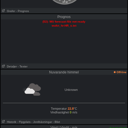
|
9
31
8
32
Grafer
- Prognos
Prognos
(52): WU forecast file not ready
wufct_hr-HR_s.txt
Detaljer
- Texter
Nuvarande himmel
Off-line
Unknown
Temperatur
22.8
°C
Vindhastighet
0
m/s
Historik
- Flygplats
- Jordbävningar
- Blixt
Vind | Vindil - m/s
am