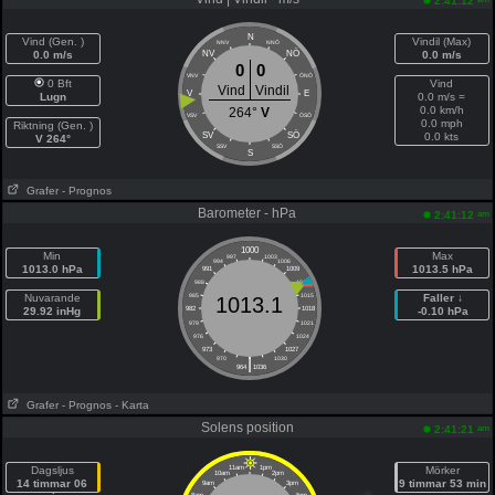
2:41:12
N
Vind (Gen. )
Vindil (Max)
NNV
NNÖ
NÖ
0.0 m/s
NV
0.0 m/s
0
0
VNV
ÖNÖ
0 Bft
Vind
Vind
Vindil
V
E
Lugn
0.0 m/s =
0.0 km/h
264°
V
VSV
ÖSÖ
0.0 mph
Riktning (Gen. )
SÖ
SV
0.0 kts
V 264°
SSV
SSÖ
S
Grafer
- Prognos
Barometer - hPa
am
2:41:12
1000
Min
Max
997
1003
994
1006
1013.0 hPa
1013.5 hPa
991
1009
988
1012
Nuvarande
985
1015
Faller ↓
1013.1
29.92 inHg
982
1018
-0.10 hPa
979
1021
976
1024
973
1027
|
970
1030
964
1036
Grafer
- Prognos
- Karta
Solens position
am
2:41:21
Dagsljus
11am
1pm
Mörker
10am
2pm
14 timmar 06
9 timmar 53 min
9am
3pm