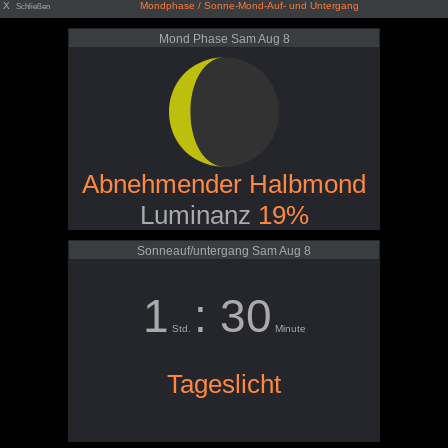
X
Mondphase / Sonne-Mond-Auf- und Untergang
Schließen
Mond Phase Sam Aug 8
Abnehmender Halbmond
Luminanz
19%
Sonneauf/untergang Sam Aug 8
1
: 30
Std.
Minute
Tageslicht