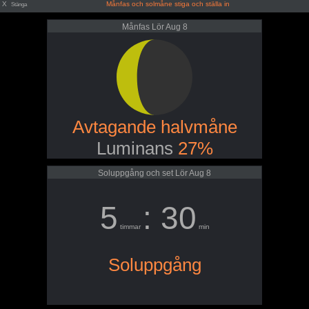
X
Månfas och solmåne stiga och ställa in
Stänga
Månfas Lör Aug 8
Avtagande halvmåne
Luminans
27%
Soluppgång och set Lör Aug 8
5
: 30
timmar
min
Soluppgång