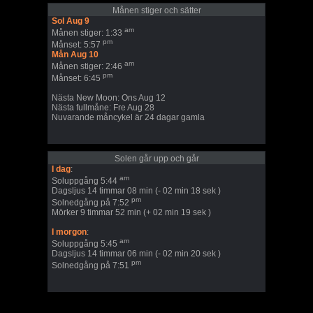
Månen stiger och sätter
Sol Aug 9
am
Månen stiger: 1:33
pm
Månset: 5:57
Mån Aug 10
am
Månen stiger: 2:46
pm
Månset: 6:45
Nästa New Moon: Ons Aug 12
Nästa fullmåne: Fre Aug 28
Nuvarande måncykel är 24 dagar gamla
Solen går upp och går
I dag
:
am
Soluppgång 5:44
Dagsljus 14 timmar 08 min (- 02 min 18 sek )
pm
Solnedgång på 7:52
Mörker 9 timmar 52 min (+ 02 min 19 sek )
I morgon
:
am
Soluppgång 5:45
Dagsljus 14 timmar 06 min (- 02 min 20 sek )
pm
Solnedgång på 7:51