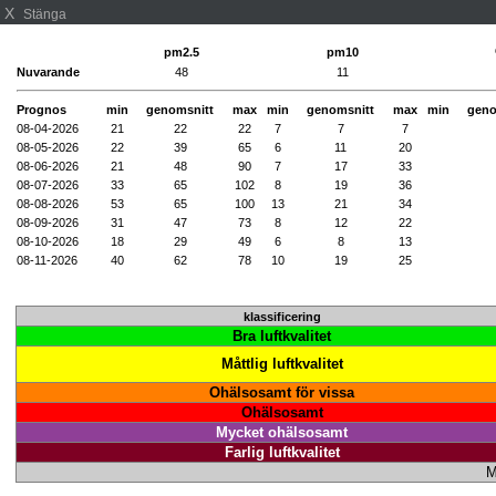
X
Stänga
pm2.5
pm10
Nuvarande
48
11
Prognos
min
genomsnitt
max
min
genomsnitt
max
min
geno
08-04-2026
21
22
22
7
7
7
08-05-2026
22
39
65
6
11
20
08-06-2026
21
48
90
7
17
33
08-07-2026
33
65
102
8
19
36
08-08-2026
53
65
100
13
21
34
08-09-2026
31
47
73
8
12
22
08-10-2026
18
29
49
6
8
13
08-11-2026
40
62
78
10
19
25
klassificering
Bra luftkvalitet
Måttlig luftkvalitet
Ohälsosamt för vissa
Ohälsosamt
Mycket ohälsosamt
Farlig luftkvalitet
Me