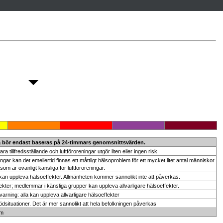
a bör endast baseras på 24-timmars genomsnittsvärden.
ra tillfredsställande och luftföroreningar utgör liten eller ingen risk
ingar kan det emellertid finnas ett måttligt hälsoproblem för ett mycket litet antal människor
som är ovanligt känsliga för luftföroreningar.
an uppleva hälsoeffekter. Allmänheten kommer sannolikt inte att påverkas.
ekter; medlemmar i känsliga grupper kan uppleva allvarligare hälsoeffekter.
arning: alla kan uppleva allvarligare hälsoeffekter
situationer. Det är mer sannolikt att hela befolkningen påverkas
 pm