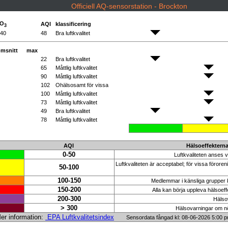
Officiell AQ-sensorstation - Brockton
O
AQI
klassificering
3
40
48
Bra luftkvalitet
msnitt
max
22
Bra luftkvalitet
65
Måttlig luftkvalitet
90
Måttlig luftkvalitet
102
Ohälsosamt för vissa
100
Måttlig luftkvalitet
73
Måttlig luftkvalitet
49
Bra luftkvalitet
78
Måttlig luftkvalitet
AQI
Hälsoeffektern
0-50
Luftkvaliteten anses va
Luftkvaliteten är acceptabel; för vissa föroren
50-100
100-150
Medlemmar i känsliga grupper k
150-200
Alla kan börja uppleva hälsoeff
200-300
Hälsov
> 300
Hälsovarningar om nöd
r information:
EPA Luftkvalitetsindex
Sensordata fångad kl: 08-06-2026 5:00