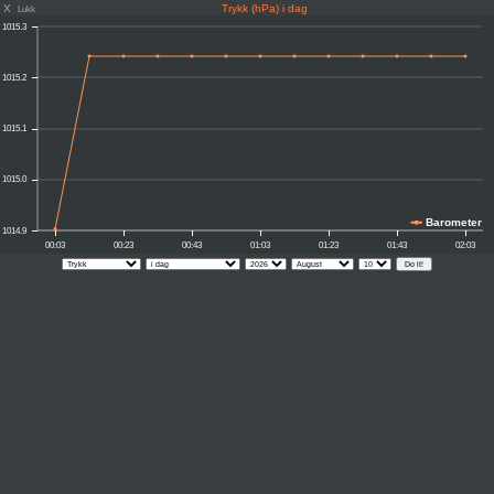
X
Trykk (hPa) i dag
Lukk