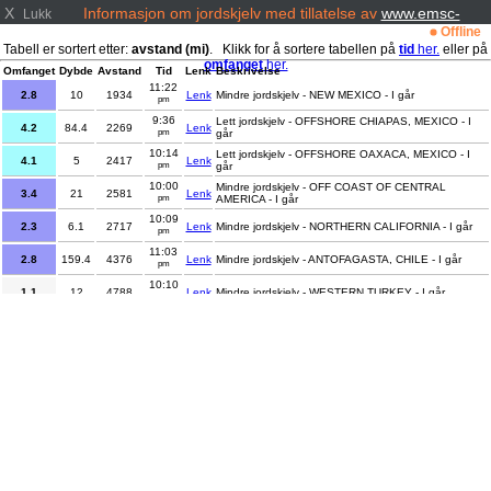
X
Informasjon om jordskjelv med tillatelse av
www.emsc-
Lukk
csem.org/
Offline
Tabell er sortert etter:
avstand (mi)
. Klikk for å sortere tabellen på
tid
her.
eller på
omfanget
her.
Omfanget
Dybde
Avstand
Tid
Lenk
Beskrivelse
11:22
2.8
10
1934
Lenk
Mindre jordskjelv - NEW MEXICO - I går
pm
9:36
Lett jordskjelv - OFFSHORE CHIAPAS, MEXICO - I
4.2
84.4
2269
Lenk
pm
går
10:14
Lett jordskjelv - OFFSHORE OAXACA, MEXICO - I
4.1
5
2417
Lenk
pm
går
10:00
Mindre jordskjelv - OFF COAST OF CENTRAL
3.4
21
2581
Lenk
pm
AMERICA - I går
10:09
2.3
6.1
2717
Lenk
Mindre jordskjelv - NORTHERN CALIFORNIA - I går
pm
11:03
2.8
159.4
4376
Lenk
Mindre jordskjelv - ANTOFAGASTA, CHILE - I går
pm
10:10
1.1
12
4788
Lenk
Mindre jordskjelv - WESTERN TURKEY - I går
pm
10:37
Mindre jordskjelv - NEAR THE COAST OF WESTERN
1.8
9.8
4851
Lenk
pm
TURKEY - I går
9:53
2
8.5
4878
Lenk
Mindre jordskjelv - WESTERN TURKEY - I går
pm
10:21
2.8
6.3
4910
Lenk
Mindre jordskjelv - WESTERN TURKEY - I går
pm
11:29
1.2
10
4913
Lenk
Mindre jordskjelv - WESTERN TURKEY - I går
pm
10:34
1.5
7
4982
Lenk
Mindre jordskjelv - WESTERN TURKEY - I går
pm
10:44
Mindre jordskjelv - DODECANESE IS.-TURKEY
1.8
6.4
4983
Lenk