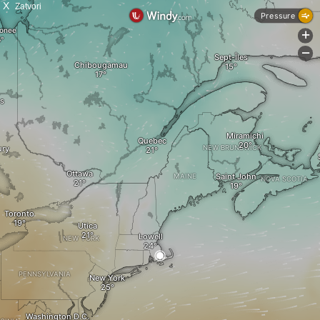
X
Zatvori