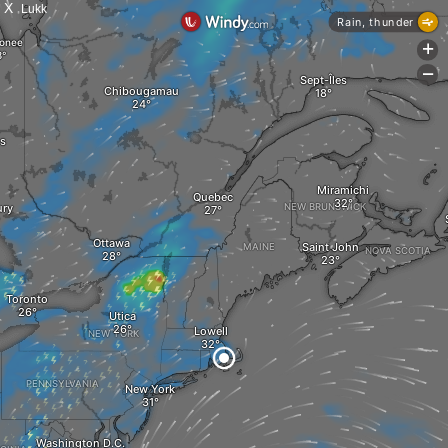
X
Lukk