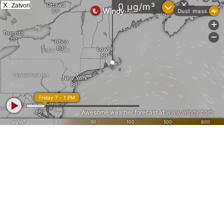
X
Zatvori