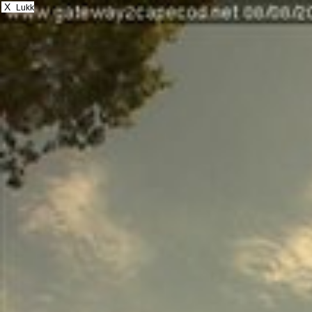
X
Lukk