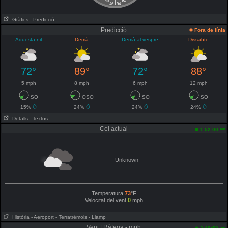
|
48
92
46
94
Gràfics
- Predicció
Predicció
Fora de línia
Aquesta nit
Demà
Demà al vespre
Dissabte
72°
89°
72°
88°
5 mph
8 mph
6 mph
12 mph
SO
OSO
SO
SO
15%
24%
24%
24%
Detalls
- Textos
Cel actual
am
1:52:00
Unknown
Temperatura
73
°F
Velocitat del vent
0
mph
Història
- Aeroport
- Terratrèmols
- Llamp
Vent | Ràfega - mph
am