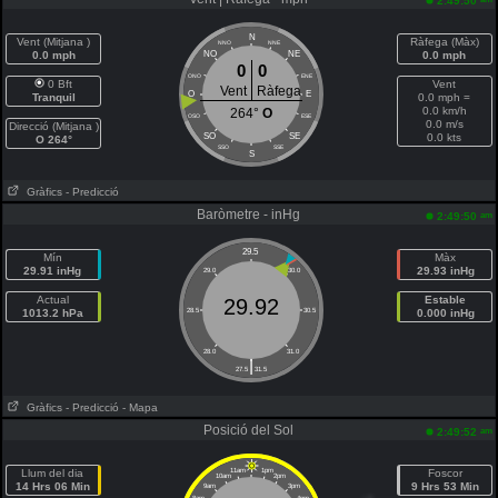
2:49:50
N
Vent (Mitjana )
Ràfega (Màx)
NNO
NNE
0.0 mph
NO
NE
0.0 mph
0
0
ONO
ENE
0 Bft
Vent
Vent
Ràfega
O
E
Tranquil
0.0 mph =
0.0 km/h
264°
O
OSO
ESE
0.0 m/s
Direcció (Mitjana )
SO
SE
0.0 kts
O 264°
SSO
SSE
S
Gràfics
- Predicció
Baròmetre - inHg
am
2:49:50
29.5
Mín
Màx
29.91 inHg
29.93 inHg
29.0
30.0
Actual
Estable
29.92
1013.2 hPa
28.5
30.5
0.000 inHg
28.0
31.0
|
27.5
31.5
Gràfics
- Predicció
- Mapa
Posició del Sol
am
2:49:52
Llum del dia
11am
1pm
Foscor
10am
2pm
14 Hrs 06 Min
9 Hrs 53 Min
9am
3pm