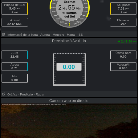
8am
4pm
Estimat
7am
5pm
Pujada del Sol
Sol posat
2
55
am
pm
5:45
6am
Hrs
Min
6pm
7:51
Avui
Avui
5am
7pm
til sortida
4am
8pm
del Sol
3am
9pm
Azimut
Elevació
2am
10pm
32.6° NNE
-26°
1am
11pm
Informació de la lluna
- Aurora
- Meteors
- Mapa
- ISS
Precipitació Avui - in
am
2:49:50
2026
Última hora
22.48
0.00
Agost
Valorar/h
0.00
0.71
0.000
Ahir
0.00
Gràfics
- Predicció
- Radar
Càmera web en directe