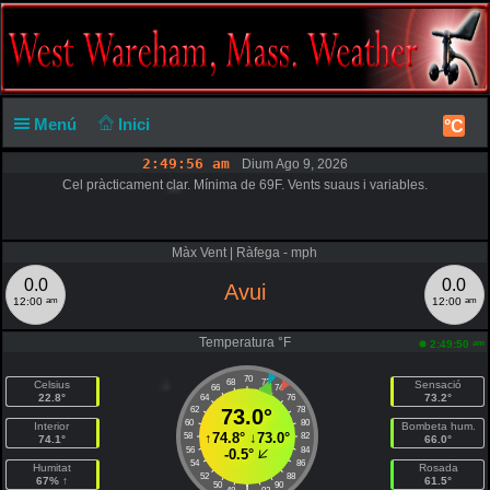
Menú
Inici
°C
2:49:57 am
Dium Ago 9, 2026
Cel pràcticament clar. Mínima de 69F. Vents suaus i variables.
Màx Vent | Ràfega - mph
0.0
0.0
Avui
am
am
12:00
12:00
Temperatura °F
am
2:49:50
70
68
72
Celsius
Sensació
66
74
22.8°
73.2°
64
76
62
73.0°
78
60
80
Interior
Bombeta hum.
↑
74.8°
↓
73.0°
58
82
74.1°
66.0°
56
84
-0.5°
54
86
Humitat
Rosada
52
88
67% ↑
61.5°
50
90