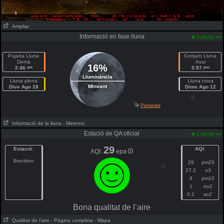
Ampliar
Informació en fase lluna
am
2:49:52
Pujada Lluna
Conjunt Lluna
Demà
Avui
16%
am
pm
2:46
5:57
Lluminància
Lluna plena
Lluna nova
Minvant
Dive Ago 28
Dime Ago 12
Perseids
Informació de la lluna
- Meteors
Estació de QA oficial
am
1:00:00
29
Estació
:
AQI
:
AQI:
epa
Brockton
29
pm25
27.2
o3
8
pm10
1
no2
0.2
so2
Bona qualitat de l’aire
Qualitat de l'aire
- Pàgina completa
- Mapa