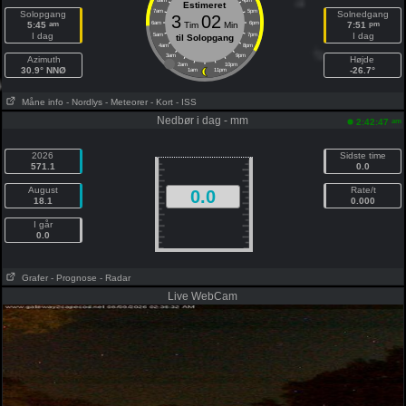
8am
4pm
Estimeret
7am
5pm
Solopgang
Solnedgang
3
02
am
pm
5:45
6am
Tim
Min
6pm
7:51
I dag
I dag
5am
7pm
til Solopgang
4am
8pm
3am
9pm
Azimuth
Højde
2am
10pm
30.9° NNØ
-26.7°
1am
11pm
Måne info
- Nordlys
- Meteorer
- Kort
- ISS
Nedbør i dag - mm
am
2:42:47
2026
Sidste time
571.1
0.0
August
Rate/t
0.0
18.1
0.000
I går
0.0
Grafer
- Prognose
- Radar
Live WebCam