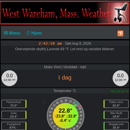
Menu
Hjem
°F
2:42:59 am
Søn Aug 9, 2026
Overvejende skyfrit. Laveste 69 °F. Let vind og variable faktorer.
Maks Vind | Vindstød - mpt
0.0
0.0
I dag
am
am
12:00
12:00
Temperatur °C
am
2:42:47
20
19
21
Fahrenheit
Føles som
18
22
73.0°
22.9°
17
23
16
22.8°
24
15
25
Inde
Wet Bulb
↑
23.8°
↓
22.8°
14
26
23.4°
18.9°
13
27
-0.4°
12
28
Fugtighed
Duggpunkt
11
29
67% ↑
16.4°
10
30