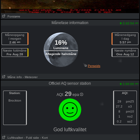
Forstørre
Månefase information
am
2:42:54
Måneopgang
Månenedgang
I morgen
I dag
16%
am
pm
2:46
5:57
Luminans
Næste fuldmåne
Næste nymåne
Aftagende halvmåne
Fre Aug 28
Ons Aug 12
Perseids
Måne info
- Meteorer
Officiel AQ sensor station
am
1:00:00
29
Station
:
AQI
:
AQI:
epa
Brockton
29
pm25
27.2
o3
8
pm10
1
no2
0.2
so2
God luftkvalitet
Luftkvalitet
- Fuld side
- Kort