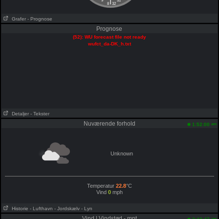
|
9
31
8
32
Grafer
- Prognose
Prognose
(52): WU forecast file not ready
wufct_da-DK_h.txt
Detaljer
- Tekster
Nuværende forhold
am
1:52:00
Unknown
Temperatur
22.8
°C
Vind
0
mph
Historie
- Lufthavn
- Jordskælv
- Lyn
Vind | Vindstød - mpt
am