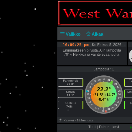
Valikko
Alkaa
10:09:25 pm
Ke Elokuu 5, 2026
Enimmäkseen pilvistä. Alin lämpötila
70°F. Heikkoa ja vaihtelevaa tuulta.
Lämpötila °C
20
19
21
Fahrenheit
Tu
18
22
72.0°
17
23
16
22.2°
24
15
25
Sisällä
Mär
↑
31.5°
↓
14.7°
14
26
22.1°
13
27
-0.4°
12
28
Kosteus
K
11
29
74% ↑
10
30
|
9
31
8
32
Kaaviot
- Sääennuste
Tuuli | Puhuri - km/t