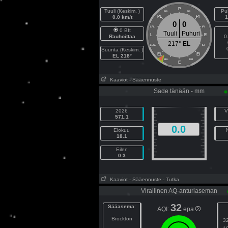
P
Tuuli (Keskim. )
Puh
PPL
PPI
0.0 km/t
PL
PI
1
0
0
LPL
IPI
0 Bft
Tuuli
Puhuri
L
E
Rauhoittaa
0
217°
EL
LESL
IEI
Suunta (Keskim. )
EL
EI
EL 218°
EEL
EEI
E
Kaaviot
- Sääennuste
Sade tänään - mm
2026
V
571.1
0.0
Elokuu
18.1
Eilen
0.3
Kaaviot
- Sääennuste
- Tutka
Virallinen AQ-anturiaseman
32
Sääasema
:
AQI:
epa
Brockton
3