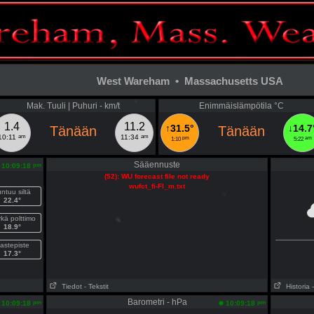
West Wareham • Massachusetts USA
Mak. Tuuli | Puhuri - km/t
Enimmäislämpötila °C
1.4
11.2
↑31.5°
↓14.7
Tänään
Tänään
am
am
10:11
11:34
pm
am
1:10
5:22
Sääennuste
pm
10:09:18
(52): WU forecast file not ready
wufct_fi-FI_m.txt
ntuu siltä
22.4°
kä polttimo
18.9°
astepiste
17.3°
Tiedot
- Tekstit
Historia
Barometri - hPa
pm
pm
10:09:18
10:09:18