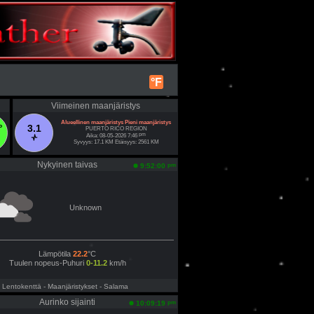
°F
Viimeinen maanjäristys
Alueellinen maanjäristys Pieni maanjäristys
°
3.1
PUERTO RICO REGION
pm
Aika: 08-05-2026 7:46
Syvyys: 17.1 KM Etäisyys: 2561 KM
Nykyinen taivas
pm
9:52:00
Unknown
Lämpötila
22.2
°C
Tuulen nopeus-Puhuri
0-11.2
km/h
- Lentokenttä
- Maanjäristykset
- Salama
Aurinko sijainti
pm
10:09:19