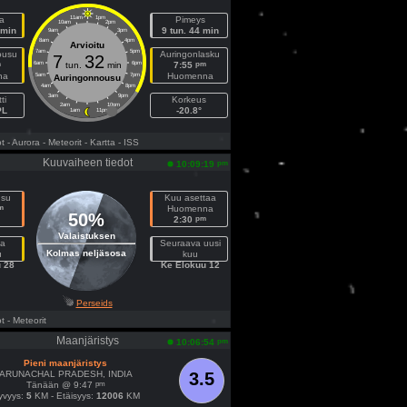
a
11am
1pm
Pimeys
10am
2pm
 min
9 tun. 44 min
9am
3pm
8am
4pm
Arvioitu
7am
5pm
ousu
Auringonlasku
7
32
m
pm
6am
tun.
min
6pm
7:55
na
Huomenna
5am
7pm
Auringonnousu
4am
8pm
3am
9pm
ti
Korkeus
2am
10pm
PL
-20.8°
1am
11pm
t
- Aurora
- Meteorit
- Kartta
- ISS
Kuuvaiheen tiedot
pm
10:09:19
usu
Kuu asettaa
m
Huomenna
50%
pm
2:30
Valaistuksen
a
Seuraava uusi
Kolmas neljäsosa
u
kuu
 28
Ke Elokuu 12
Perseids
t
- Meteorit
Maanjäristys
pm
10:06:54
Pieni maanjäristys
ARUNACHAL PRADESH, INDIA
3.5
pm
Tänään @ 9:47
yvyys:
5
KM - Etäisyys:
12006
KM