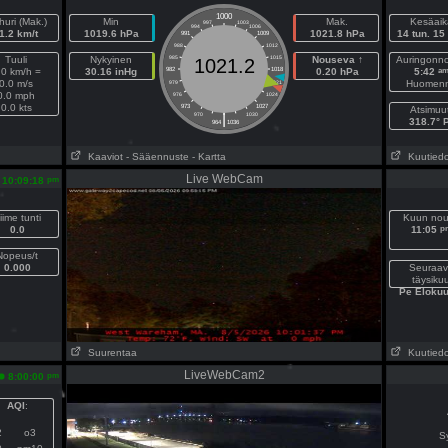
1000
uri (Mak.)
Min
Mak.
Kesäaik
997
1003
994
1006
1.2 km/t
1019.6 hPa
1021.8 hPa
14 tun. 15
991
1009
988
1012
Tuuli
Nykyinen
985
1015
Nouseva ↑
Auringonn
1021.2
a
.0 km/h =
30.16 inHg
982
1018
0.20 hPa
5:42
0.0 m/s
Huomen
979
1021
0.0 mph
976
1024
0.0 kts
973
1027
Atsimuut
|
970
1030
318.7° 
964
1036
Kaaviot
- Sääennuste
- Kartta
Kuutiedo
Live WebCam
pm
10:09:18
iime tunti
Kuun no
p
0.0
11:05
Nopeus/t
0.000
Seuraav
täysiku
Pe Elokuu
Suurentaa
Kuutiedo
LiveWebCam2
pm
8:00:00
AQI
:
2
o3
S