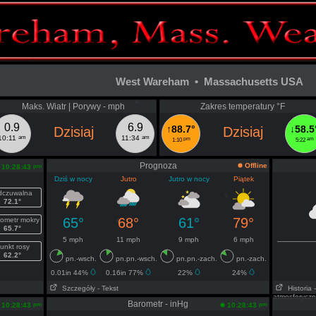
West Wareham • Massachusetts USA
Maks. Wiatr | Porywy - mph
Zakres temperatury °F
0.9
6.9
↑88.7°
↓58.5
Dzisiaj
Dzisiaj
am
am
10:11
11:34
pm
am
1:10
5:22
Prognoza
Offline
pm
10:28:43
Dziś w nocy
Jutro
Jutro w nocy
Piątek
czuwalna
72.1°
65°
68°
61°
79°
ometr mokry
65.7°
5 mph
11 mph
9 mph
6 mph
unkt rosy
62.2°
pn.-wsch.
pn.pn.-wsch.
pn.pn.-zach.
pn.-zach.
0.01in 44%
0.16in 77%
22%
24%
Szczegóły
- Tekst
Historia
atmosferycz
Barometr - inHg
pm
pm
10:28:43
10:28:43