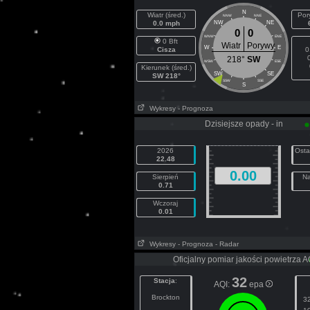
N
Wiatr (śred.)
Por
NNW
NNE
0.0 mph
NW
NE
0
0
WNW
ENE
0 Bft
Wiatr
Porywy
W
E
Cisza
0
218°
SW
WSW
ESE
Kierunek (śred.)
SW
SE
SW 218°
SSW
SSE
S
Wykresy
- Prognoza
Dzisiejsze opady - in
2026
Osta
22.48
0.00
Sierpień
Na
0.71
Wczoraj
0.01
Wykresy
- Prognoza
- Radar
Oficjalny pomiar jakości powietrza 
32
Stacja
:
AQI:
epa
Brockton
3