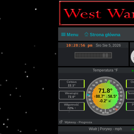
Menu
Strona główna
10:28:56 pm
Śro Sie 5, 2026
Temperatura °F
70
68
72
Celsius
Od
66
74
22.1°
64
76
62
71.8°
78
60
80
Wewnątrz
Term
↑
88.7°
↓
58.5°
58
82
72.0°
56
84
-0.2°
54
86
Wilgotność
P
52
88
72% ↑
50
90
|
48
92
46
94
Wykresy
- Prognoza
Wiatr | Porywy - mph