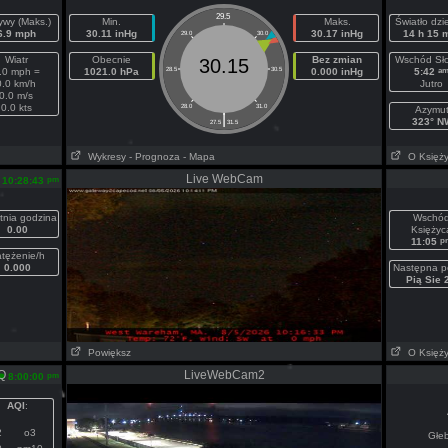
29.5
ywy (Maks.)
Min.
Maks.
Światło dz
6.9 mph
30.11 inHg
30.17 inHg
14 h 15 
29.0
30.0
Wiatr
Obecnie
Bez zmian
Wschód Sł
30.15
a
.0 mph =
1021.0 hPa
28.5
30.5
0.000 inHg
5:42
0.0 km/h
Jutro
0.0 m/s
0.0 kts
28.0
31.0
Azymu
|
323° N
27.5
31.5
Wykresy
- Prognoza
- Mapa
O Księż
Live WebCam
pm
10:28:43
tnia godzina
Wschó
0.00
Księżyc
p
11:05
tężenie/h
0.000
Następna p
Pią Sie 
Powiększ
O Księż
AQ
LiveWebCam2
pm
8:00:00
AQI
:
2
o3
Głe