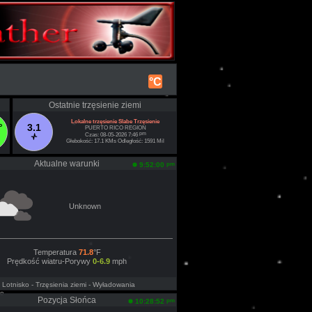
°C
Ostatnie trzęsienie ziemi
Lokalne trzęsienie Slabe Trzęsienie
°
3.1
PUERTO RICO REGION
pm
Czas: 08-05-2026 7:46
Głebokość: 17.1 KMs Odległość: 1591 Mil
Aktualne warunki
pm
9:52:00
Unknown
Temperatura
71.8
°F
Prędkość wiatru-Porywy
0-6.9
mph
- Lotnisko
- Trzęsienia ziemi
- Wyładowania
ne
Pozycja Słońca
pm
10:28:52