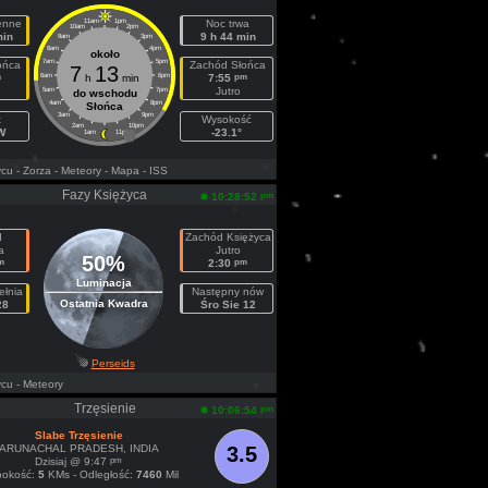
ienne
11am
1pm
Noc trwa
10am
2pm
min
9 h 44 min
9am
3pm
8am
4pm
około
7am
5pm
ońca
Zachód Słońca
7
13
m
pm
6am
h
min
6pm
7:55
Jutro
5am
7pm
do wschodu
4am
8pm
Słońca
3am
9pm
t
Wysokość
2am
10pm
W
-23.1°
1am
11pm
ycu
- Zorza
- Meteory
- Mapa
- ISS
Fazy Księżyca
pm
10:28:52
d
Zachód Księżyca
a
Jutro
50%
m
pm
2:30
Luminacja
ełnia
Następny nów
Ostatnia Kwadra
28
Śro Sie 12
Perseids
ycu
- Meteory
Trzęsienie
pm
10:06:54
Slabe Trzęsienie
ARUNACHAL PRADESH, INDIA
3.5
pm
Dzisiaj @ 9:47
bokość:
5
KMs - Odległość:
7460
Mil