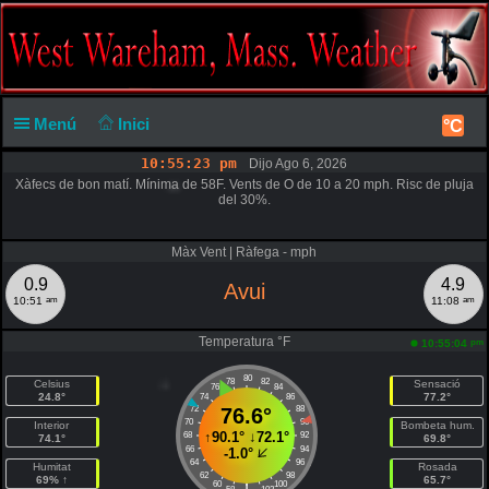
Menú
Inici
°C
10:55:23 pm
Dijo Ago 6, 2026
Xàfecs de bon matí. Mínima de 58F. Vents de O de 10 a 20 mph. Risc de pluja
del 30%.
Màx Vent | Ràfega - mph
0.9
4.9
Avui
am
am
10:51
11:08
Temperatura °F
pm
10:55:04
80
78
82
Celsius
Sensació
76
84
24.8°
77.2°
74
86
72
76.6°
88
70
90
Interior
Bombeta hum.
↑
90.1°
↓
72.1°
68
92
74.1°
69.8°
66
94
-1.0°
64
96
Humitat
Rosada
62
98
69% ↑
65.7°
60
100