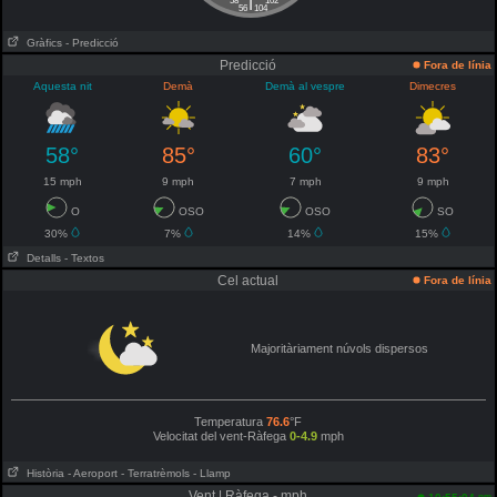
|
58
102
56
104
Gràfics
- Predicció
Predicció
Fora de línia
Aquesta nit
Demà
Demà al vespre
Dimecres
58°
85°
60°
83°
15 mph
9 mph
7 mph
9 mph
O
OSO
OSO
SO
30%
7%
14%
15%
Detalls
- Textos
Cel actual
Fora de línia
Majoritàriament núvols dispersos
Temperatura
76.6
°F
Velocitat del vent-Ràfega
0-4.9
mph
Història
- Aeroport
- Terratrèmols
- Llamp
Vent | Ràfega - mph
pm