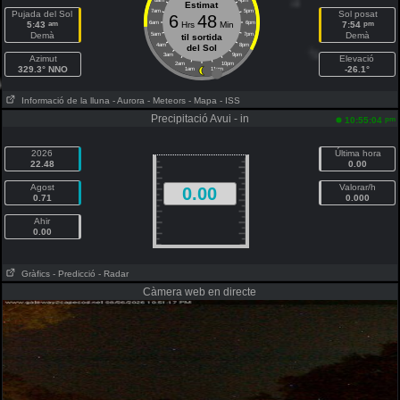
8am
4pm
Estimat
7am
5pm
Pujada del Sol
Sol posat
6
48
am
pm
5:43
6am
Hrs
Min
6pm
7:54
Demà
Demà
5am
7pm
til sortida
4am
8pm
del Sol
3am
9pm
Azimut
Elevació
2am
10pm
329.3° NNO
-26.1°
1am
11pm
Informació de la lluna
- Aurora
- Meteors
- Mapa
- ISS
Precipitació Avui - in
pm
10:55:04
2026
Última hora
22.48
0.00
Agost
Valorar/h
0.00
0.71
0.000
Ahir
0.00
Gràfics
- Predicció
- Radar
Càmera web en directe