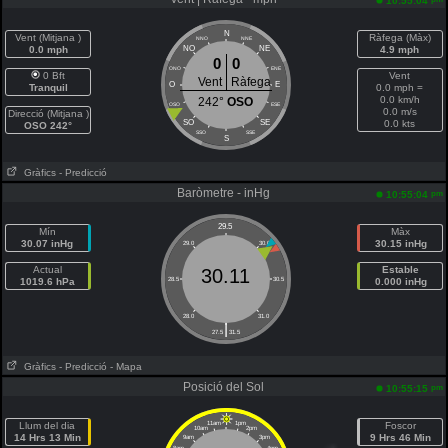
10:55:04
N
Vent (Mitjana )
Ràfega (Màx)
NNO
NNE
0.0 mph
NO
NE
4.9 mph
0
0
ONO
ENE
0 Bft
Vent
Vent
Ràfega
O
E
Tranquil
0.0 mph =
0.0 km/h
242°
OSO
OSO
ESE
0.0 m/s
Direcció (Mitjana )
SO
SE
0.0 kts
OSO 242°
SSO
SSE
S
Gràfics
- Predicció
Baròmetre - inHg
pm
10:55:04
29.5
Mín
Màx
30.07 inHg
30.15 inHg
29.0
30.0
Actual
Estable
30.11
1019.6 hPa
28.5
30.5
0.000 inHg
28.0
31.0
|
27.5
31.5
Gràfics
- Predicció
- Mapa
Posició del Sol
pm
10:55:15
Llum del dia
11am
1pm
Foscor
10am
2pm
14 Hrs 13 Min
9 Hrs 46 Min
9am
3pm