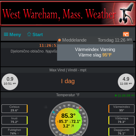
Meny
Start
°C
Meddelande
Torsdag 11:26
am
11:26:52 am
Tors Aug 6, 2026
Värmeindex Varning
Djelomično oblačno. Najviša temperatura 87°F. Vjetar JZ 10 - 15 mi/h.
Värme slag
95°F
Max Vind | Vindil - mpt
0.9
4.9
I dag
am
am
10:51
11:08
Temperatur °F
am
11:26:39
80
78
82
Celsius
Värmeindex
76
84
29.6°
95°
74
86
72
85.3°
88
70
90
Inuti
Våtlampa
↑
85.3°
↓
72.1°
68
92
75.2°
79.3°
66
94
3.2°
64
96
Fuktighet
Daggpunkt
62
98
74% ↑
76.1°
60
100