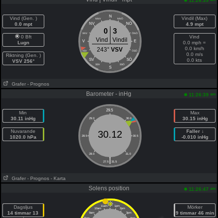
11:26:39
N
Vind (Gen. )
Vindil (Max)
NNV
NNÖ
NÖ
0.0 mpt
NV
4.9 mpt
0
3
VNV
ÖNÖ
0 Bft
Vind
Vind
Vindil
V
E
Lugn
0.0 mph =
0.0 km/h
243°
VSV
VSV
ÖSÖ
0.0 m/s
Riktning (Gen. )
SÖ
SV
0.0 kts
VSV 256°
SSV
SSÖ
S
Grafer
- Prognos
Barometer - inHg
am
11:26:39
29.5
Min
Max
30.11 inHg
30.15 inHg
29.0
30.0
Nuvarande
Faller ↓
30.12
1020.0 hPa
28.5
30.5
-0.010 inHg
28.0
31.0
|
27.5
31.5
Grafer
- Prognos
- Karta
Solens position
am
11:26:47
Dagsljus
11am
1pm
Mörker
10am
2pm
14 timmar 13
9 timmar 46 min
9am
3pm