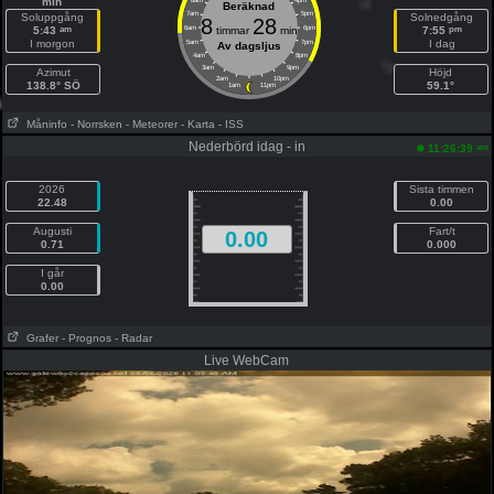
min
8am
4pm
Beräknad
7am
5pm
Soluppgång
Solnedgång
8
28
am
pm
5:43
6am
timmar
min
6pm
7:55
I morgon
I dag
5am
7pm
Av dagsljus
4am
8pm
3am
9pm
Azimut
Höjd
2am
10pm
138.8° SÖ
59.1°
1am
11pm
Måninfo
- Norrsken
- Meteorer
- Karta
- ISS
Nederbörd idag - in
am
11:26:39
2026
Sista timmen
22.48
0.00
Augusti
Fart/t
0.00
0.71
0.000
I går
0.00
Grafer
- Prognos
- Radar
Live WebCam