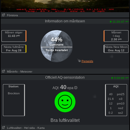
Förstora
Information om månfasen
am
11:26:47
Månen stiger
Månset
pm
11:43
I dag
44%
pm
2:30
Luminans
Nästa fullmåne
Nästa New Moon
Tredje kvartalet
Fre Aug 28
Ons Aug 12
Perseids
Måninfo
- Meteorer
Officiell AQ-sensorstation
am
9:00:00
40
Station
:
AQI
:
AQI:
epa
Brockton
40
pm25
21.6
o3
12
pm10
1
no2
0.2
so2
Bra luftkvalitet
Luftkvalitet
- Hel sida
- Karta