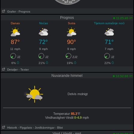
|
58
102
56
104
Grafer
- Prognos
Prognos
am
11:25:40
Danas
Noćas
Sutra
Tijekom sutrašnje noći
87°
72°
90°
71°
11 mph
9 mph
9 mph
7 mph
JZ
JZ
ZJZ
JZ
6%
21%
19%
22%
Detaljer
- Texter
Nuvarande himmel
am
10:52:00
Delvis molnigt
Temperatur
85.3
°F
Vindhastighet-Vindil
0-4.9
mph
Historik
- Flygplats
- Jordbävningar
- Blixt
Vind | Vindil - mpt
am