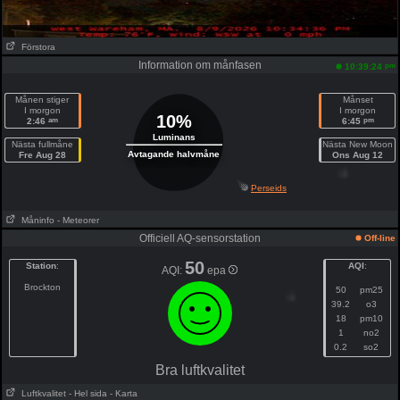
Förstora
Information om månfasen
pm
10:39:24
Månen stiger
Månset
I morgon
I morgon
10%
am
pm
2:46
6:45
Luminans
Nästa fullmåne
Nästa New Moon
Avtagande halvmåne
Fre Aug 28
Ons Aug 12
Perseids
Måninfo
- Meteorer
Officiell AQ-sensorstation
Off-line
50
Station
:
AQI
:
AQI:
epa
Brockton
50
pm25
39.2
o3
18
pm10
1
no2
0.2
so2
Bra luftkvalitet
Luftkvalitet
- Hel sida
- Karta