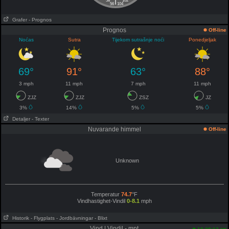
|
58
102
56
104
Grafer
- Prognos
Prognos
Off-line
Noćas
Sutra
Tijekom sutrašnje noći
Ponedjeljak
69°
91°
63°
88°
3 mph
11 mph
7 mph
11 mph
ZJZ
ZJZ
ZSZ
JZ
3%
14%
5%
5%
Detaljer
- Texter
Nuvarande himmel
Off-line
Unknown
Temperatur
74.7
°F
Vindhastighet-Vindil
0-8.1
mph
Historik
- Flygplats
- Jordbävningar
- Blixt
Vind | Vindil - mpt
pm