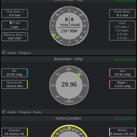
10:39:12
N
Vind (Gen. )
Vindil (Max)
NNV
NNÖ
NÖ
0.0 mpt
NV
8.1 mpt
0
0
VNV
ÖNÖ
0 Bft
Vind
Vind
Vindil
V
E
Lugn
0.0 mph =
0.0 km/h
239°
VSV
VSV
ÖSÖ
0.0 m/s
Riktning (Gen. )
SÖ
SV
0.0 kts
VSV 239°
SSV
SSÖ
S
Grafer
- Prognos
Barometer - inHg
pm
10:39:12
29.5
Min
Max
29.89 inHg
29.96 inHg
29.0
30.0
Nuvarande
Stiger ↑
29.96
1014.6 hPa
28.5
30.5
0.010 inHg
28.0
31.0
|
27.5
31.5
Grafer
- Prognos
- Karta
Solens position
pm
10:39:24
Dagsljus
11am
1pm
Mörker
10am
2pm
14 timmar 06
9 timmar 53 min
9am
3pm