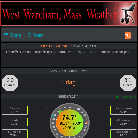
Meny
Start
°C
10:39:29 pm
Sol Aug 9, 2026
Pretežito vedro. Najniža temperatura 63°F. Vjetar slab i promjenjiva smjera.
Max Vind | Vindil - mpt
2.0
8.1
I dag
pm
pm
12:44
1:25
Temperatur °F
pm
10:39:12
80
78
82
Celsius
Känns som
76
84
23.7°
75.2°
74
86
72
74.7°
88
70
90
Inuti
Våtlampa
↑
91.8°
↓
70.9°
68
92
73.8°
68.9°
66
94
-2.9°
64
96
Fuktighet
Daggpunkt
62
98
72% ↑
65.1°
60
100