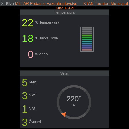
X
METAR Podaci o vazduhoplovstvu KTAN Taunton Municipal
Blizu
King Field
Temperatura
22
°C Temperatura
18
°C Tačka Rose
0
% Vlaga
Vetar
5
KM/S
3
MPS
220°
1
JZ
M/S
3
Čvorovi