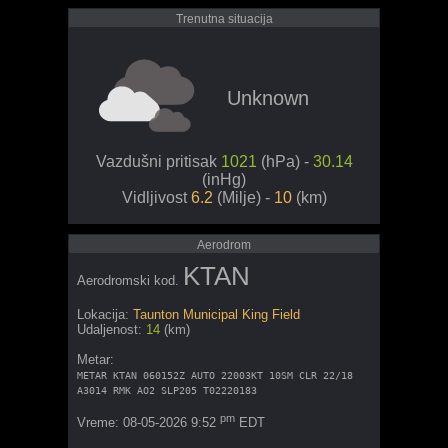
Trenutna situacija
Unknown
Vazdušni pritisak
1021
(hPa) -
30.14
(inHg)
Vidljivost
6.2
(Milje) -
10
(km)
Aerodrom
KTAN
Aerodromski kod.
Lokacija:
Taunton Municipal King Field
Udaljenost:
14
(km)
Metar:
METAR KTAN 060152Z AUTO 22003KT 10SM CLR 22/18
A3014 RMK AO2 SLP205 T02220183
pm
Vreme: 08-05-2026 9:52
EDT