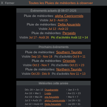
X
Toutes les Pluies de météorites à observer
Fermer
Événements actuels @ 08-07-2026
Pluie de météorites:
alpha Capricornids
Visible
Jul 3 - Août 15
Pluie de météorites:
Delta Aquariids
Visible
Jul 12 - Août 22
Pluie de météorites:
Perseids
Visible
Jul 17 - Août 26
Pic d'activités Août 12 > 14
Prochains événements
Pluie de météorites:
Southern Taurids
Visible
Sep 10 - Nov 19
Pic d'activités
Oct 9 > 11
Pluie de météorites:
Orionids
Visible
Oct 2 - Nov 7
Pic d'activités
Oct 21 > 23
Pluie de météorites:
Northern Taurids
Visible
Oct 20 - Déc 9
Pic d'activités
Nov 11 > 13
Météorites cette année
Déc 28 > Jan 12
Quadrantids
↑ Jan 3 > 5
Avr 16 > Mai 1
Lyrids
↑ Avr 21 > 23
Avr 19 > Mai 29
eta Aquariids
↑ Mai 5 > 7
Jul 3 > Août 15
alpha Capricornids
↑ Jul 29 > 31
Jul 12 > Août 22
Delta Aquariids
↑ Jul 29 > 31