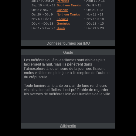
Jul 17 > Août 26
Perseids
↑ Août 12 > 14
Sep 10 > Nov 19
Southern Taurids
↑ Oct 9 > 11
Oct 2 > Nov 7
Orionids
↑ Oct 21 > 23
Oct 20 > Déc 9
Northern Taurids
↑ Nov 11 > 13
Nov 6 > Déc 1
Leonids
↑ Nov 16 > 18
Déc 4 > Déc 18
Geminids
↑ Déc 13 > 15
Déc 17 > Déc 27
Ursids
↑ Déc 21 > 23
Données fournies par IMO
Guide
Les météores ou étoiles filantes sont visibles plus
facilement la nuit, mais ils pénètrent dans
l’atmosphère à toute heure de la journée. Ils sont
moins visibles en plein jour à l'exception de l'aube et
du crépuscule.
Toute lumière ambiante ou clair de lune rend leurs
visualisations difficiles. Il est préférable de regarder
les averses de météores loin des lumières de la ville.
Wikipedia