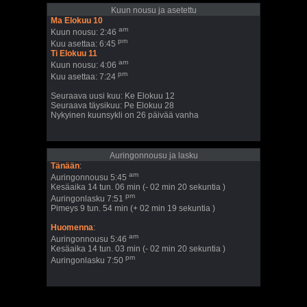
Kuun nousu ja asetettu
Ma Elokuu 10
am
Kuun nousu: 2:46
pm
Kuu asettaa: 6:45
Ti Elokuu 11
am
Kuun nousu: 4:06
pm
Kuu asettaa: 7:24
Seuraava uusi kuu: Ke Elokuu 12
Seuraava täysikuu: Pe Elokuu 28
Nykyinen kuunsykli on 26 päivää vanha
Auringonnousu ja lasku
Tänään
:
am
Auringonnousu 5:45
Kesäaika 14 tun. 06 min (- 02 min 20 sekuntia )
pm
Auringonlasku 7:51
Pimeys 9 tun. 54 min (+ 02 min 19 sekuntia )
Huomenna
:
am
Auringonnousu 5:46
Kesäaika 14 tun. 03 min (- 02 min 20 sekuntia )
pm
Auringonlasku 7:50