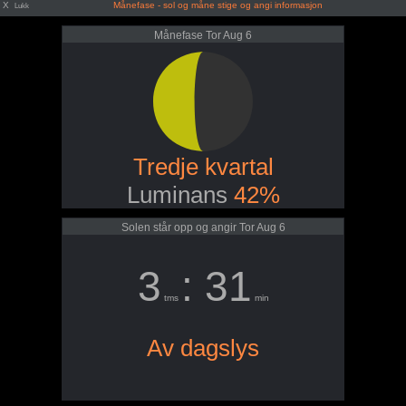
X
Månefase - sol og måne stige og angi informasjon
Lukk
Månefase Tor Aug 6
Tredje kvartal
Luminans
42%
Solen står opp og angir Tor Aug 6
3
: 31
tms
min
Av dagslys