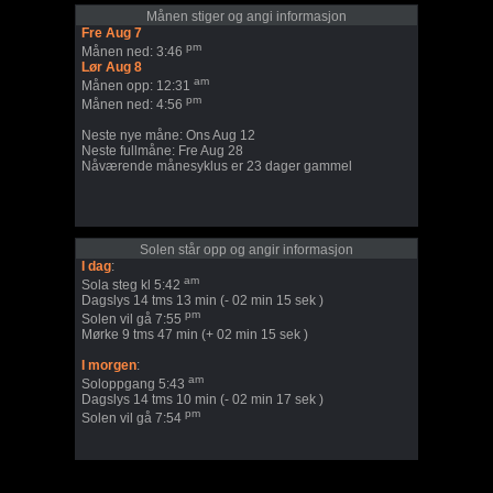
Månen stiger og angi informasjon
Fre Aug 7
pm
Månen ned: 3:46
Lør Aug 8
am
Månen opp: 12:31
pm
Månen ned: 4:56
Neste nye måne: Ons Aug 12
Neste fullmåne: Fre Aug 28
Nåværende månesyklus er 23 dager gammel
Solen står opp og angir informasjon
I dag
:
am
Sola steg kl 5:42
Dagslys 14 tms 13 min (- 02 min 15 sek )
pm
Solen vil gå 7:55
Mørke 9 tms 47 min (+ 02 min 15 sek )
I morgen
:
am
Soloppgang 5:43
Dagslys 14 tms 10 min (- 02 min 17 sek )
pm
Solen vil gå 7:54